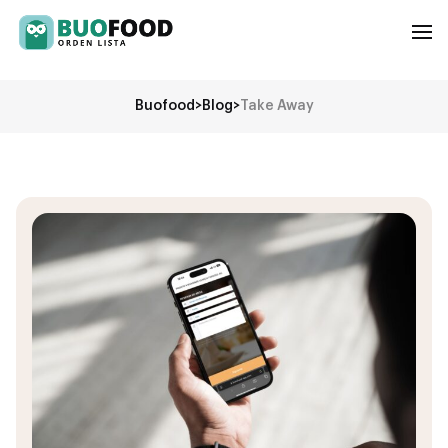
Buofood
>
Blog
>
Take Away