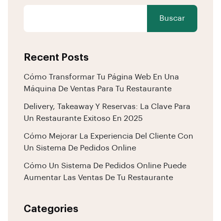
Buscar
Recent Posts
Cómo Transformar Tu Página Web En Una
Máquina De Ventas Para Tu Restaurante
Delivery, Takeaway Y Reservas: La Clave Para
Un Restaurante Exitoso En 2025
Cómo Mejorar La Experiencia Del Cliente Con
Un Sistema De Pedidos Online
Cómo Un Sistema De Pedidos Online Puede
Aumentar Las Ventas De Tu Restaurante
Categories