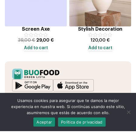
Screen Axe
Stylish Decoration
39,00
€
29,00
€
120,00
€
Add to cart
Add to cart
Usamos cookies para asegurar que te damos la mejor
experiencia en nuestra web. Si continúas usando este sitio,
Buofood © 2025. Powered by Shoonos World LLC.
asumiremos que estás de acuerdo con ello.
Aviso de privacidad
Legal
Políticas de cookies
Aceptar
Política de privacidad
Alte
Idiomas